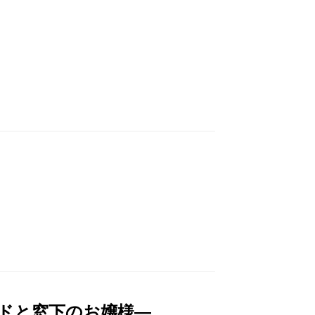
ドと窓下のお嬢様―