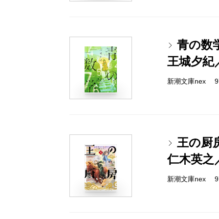
青の数
王城夕紀
新潮文庫nex 978
王の厨
仁木英之
新潮文庫nex 978