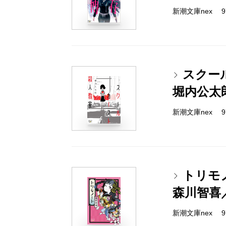
新潮文庫nex 978
スクー
堀内公太
新潮文庫nex 978
トリモ
森川智喜
新潮文庫nex 978