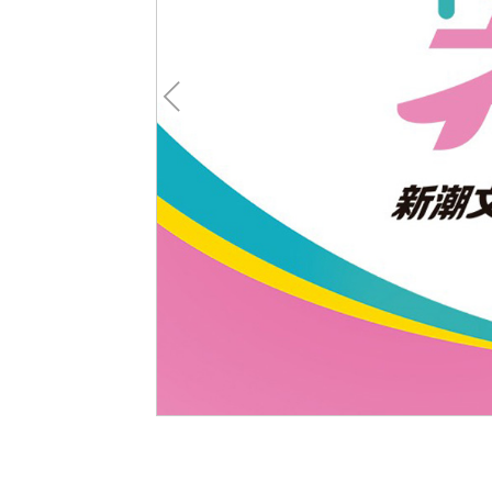
Pre
v