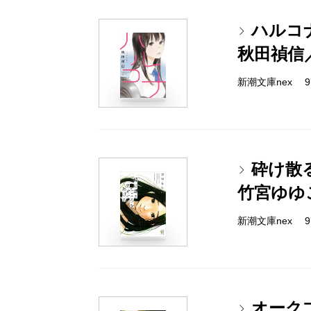
ハルコ
秋田禎信
新潮文庫nex 978
砕け散
竹宮ゆゆ
新潮文庫nex 978
オーク