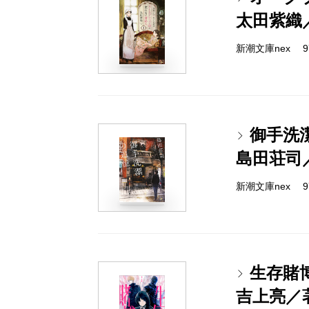
太田紫織
新潮文庫nex 978
御手洗
島田荘司
新潮文庫nex 978
生存賭
吉上亮／