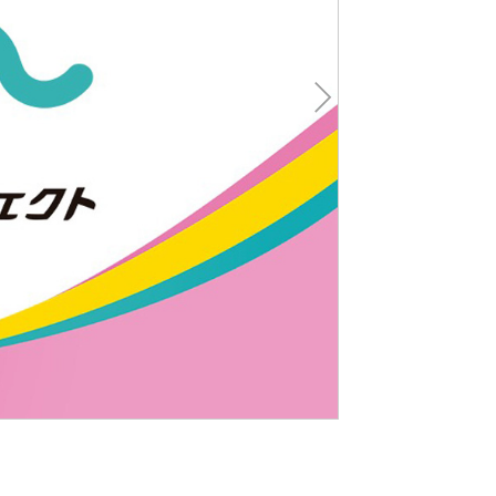
Nex
t