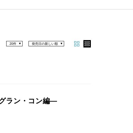
20件
発売日の新しい順
―グラン・コン編―