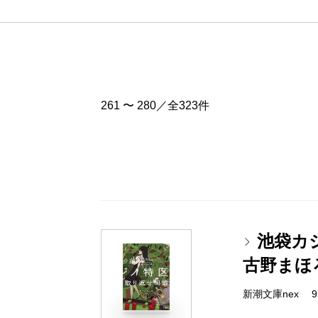
261 〜 280／全323件
池袋カ
古野まほ
新潮文庫nex 978