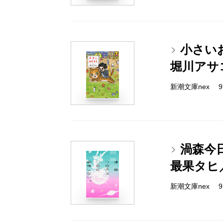
小さい
堀川アサ
新潮文庫nex 978
渦森今
最果タヒ
新潮文庫nex 978