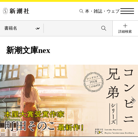
本・雑誌・ウェブ
詳細検索
新潮文庫nex
Pre
Ne
v
xt