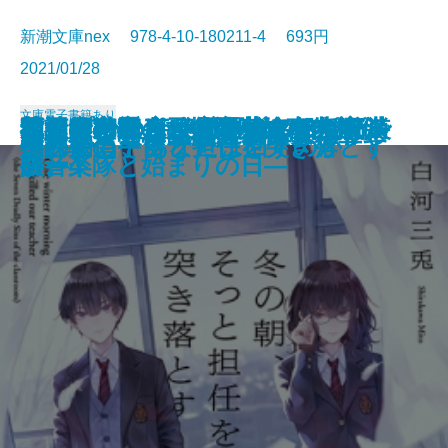
新潮文庫nex 978-4-10-180211-4 693円
2021/01/28
文庫
電子書籍あり
四元館の殺人―探偵AIのリアル・
紫ノ宮沙霧のビブリオセラピー―
死神と弟子とかなり残念な小説
さよならの言い方なんて知らな
額装師の祈り 奥野夏樹のデザイン
君と奏でるポコアポコ―船橋市消
キャプテンサンダーボルト 新装
さよならの言い方なんて知らな
猫河原家の人びと―花嫁は名探偵
神話の密室―天久鷹央の事件カル
ニューノーマル・サマー
死に至る恋は嘘から始まる
心が折れた夜のプレイリスト
残業のあと、朝焼けに佇む彼女と
今夜、もし僕が死ななければ
ひとでちゃんに殺される
冬の朝、そっと担任を突き落とす
物件探偵
それでも、あなたは回すのか
放課後の宇宙ラテ
ディープラーニング―
夢音堂書店と秘密の本棚―
家。
い。5
ノート
防音楽隊と始まりの日―
版
い。4
―
テ―