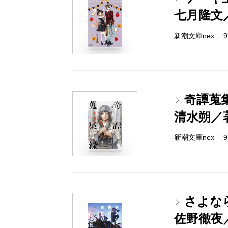
七月隆文
新潮文庫nex 978
奇譚蒐
清水朔／
新潮文庫nex 978
さよな
佐野徹夜