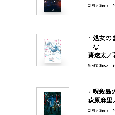
新潮文庫nex 978
処女の
な
葵遼太／
新潮文庫nex 978
呪殺島
萩原麻里
新潮文庫nex 978