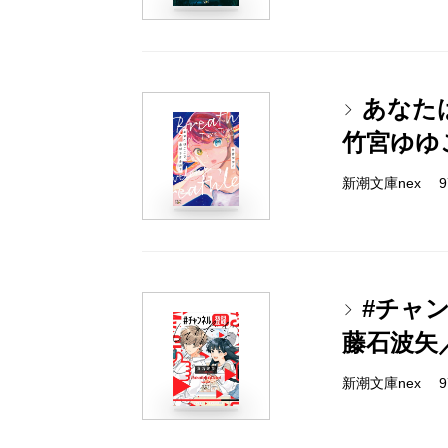
あなた
竹宮ゆゆ
新潮文庫nex 978
#チャ
藤石波矢
新潮文庫nex 978