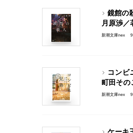
鏡館の
月原渉／
新潮文庫nex 978
コンビ
町田その
新潮文庫nex 978
ケーキ