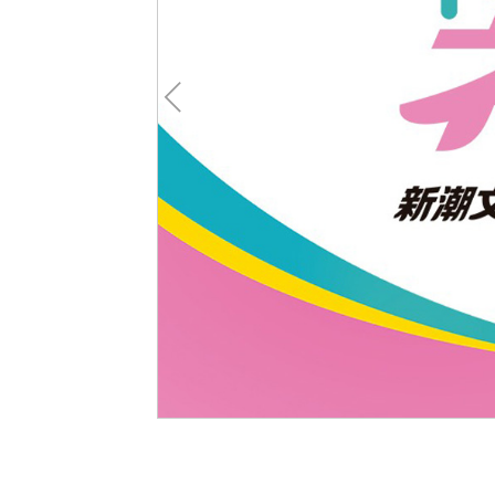
Pre
v