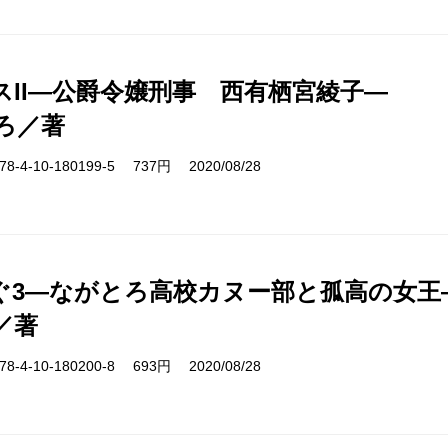
スII―公爵令嬢刑事 西有栖宮綾子―
ろ／著
-4-10-180199-5 737円 2020/08/28
ぐ3―ながとろ高校カヌー部と孤高の女王
／著
-4-10-180200-8 693円 2020/08/28