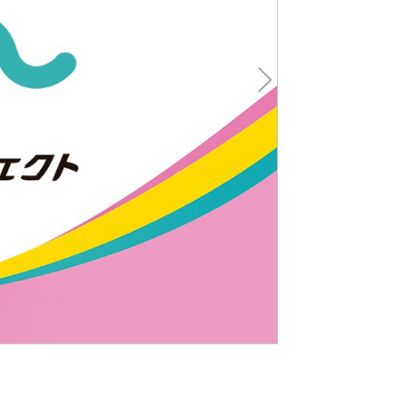
Nex
t