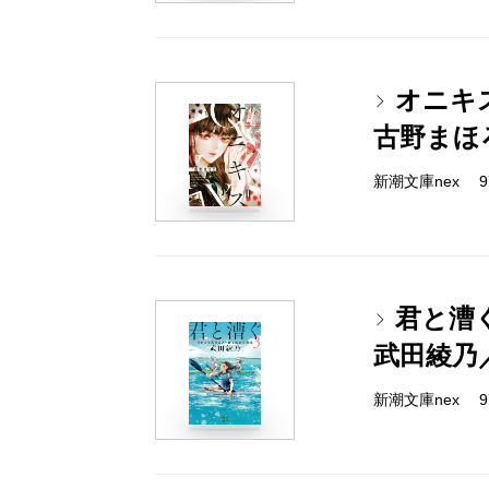
オニキ
古野まほ
新潮文庫nex 978
君と漕
武田綾乃
新潮文庫nex 978