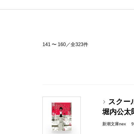
141 〜 160／全323件
スクー
堀内公太
新潮文庫nex 978