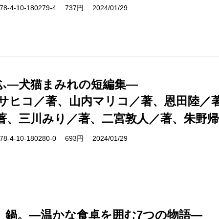
-4-10-180279-4 737円 2024/01/29
ふ―犬猫まみれの短編集―
サヒコ／著、山内マリコ／著、恩田陸／
著、三川みり／著、二宮敦人／著、朱野帰
-4-10-180280-0 693円 2024/01/29
、鍋。―温かな食卓を囲む7つの物語―