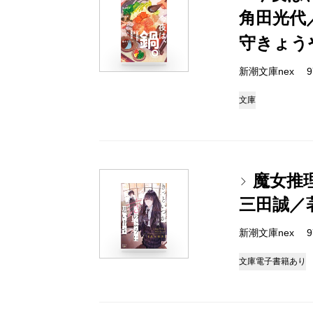
角田光代
守きょう
新潮文庫nex 978
文庫
魔女推
三田誠／
新潮文庫nex 978
文庫
電子書籍あり