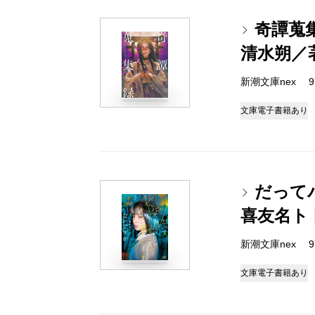
奇譚蒐
清水朔／
新潮文庫nex 978
文庫
電子書籍あり
だって
喜友名ト
新潮文庫nex 978
文庫
電子書籍あり