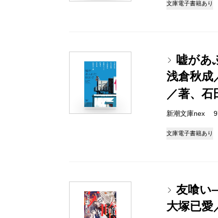
文庫
電子書籍あり
嘘があ
浅倉秋成
／著、石
新潮文庫nex 978
文庫
電子書籍あり
友喰い
大塚已愛