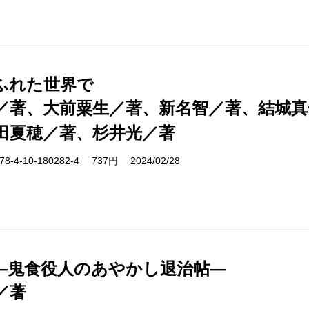
ふれた世界で
／著、大前粟生／著、新名智／著、結城
田夏穂／著、杉井光／著
-4-10-180282-4 737円 2024/02/28
―鬼食役人のあやかし退治帖―
／著