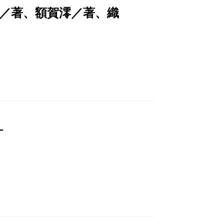
／著、額賀澪／著、織
―