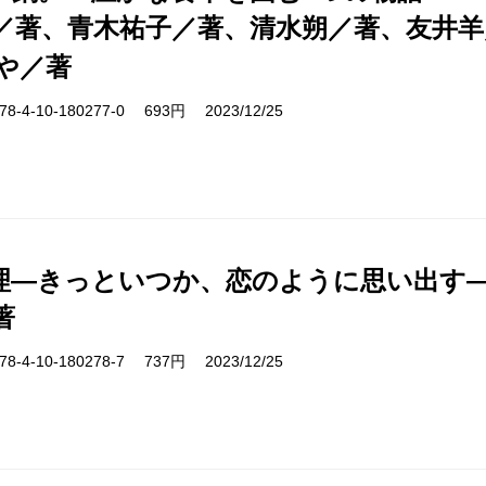
／著、青木祐子／著、清水朔／著、友井羊
や／著
-4-10-180277-0 693円 2023/12/25
理―きっといつか、恋のように思い出す
著
-4-10-180278-7 737円 2023/12/25