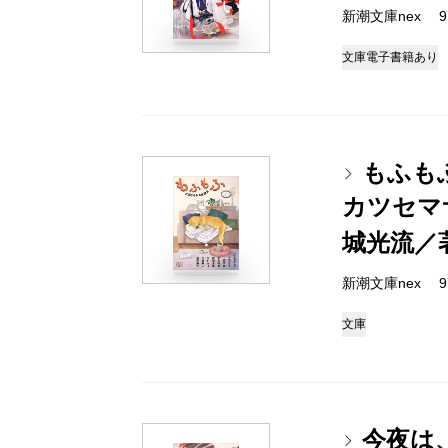
新潮文庫nex 978
文庫
電子書籍あり
もふも
カツセマ
城光流／
新潮文庫nex 978
文庫
今夜は