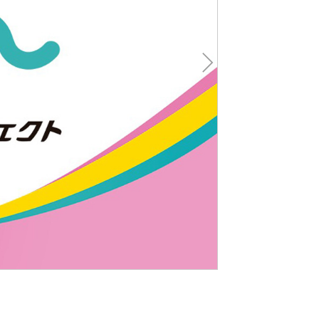
Nex
t