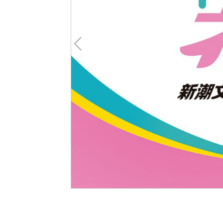
Pre
v