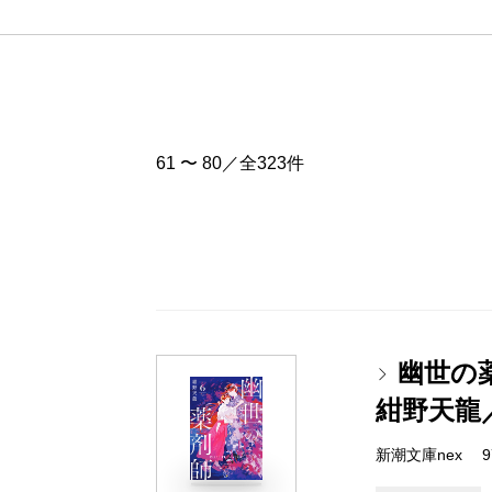
61 〜 80／全323件
幽世の
紺野天龍
新潮文庫nex 978