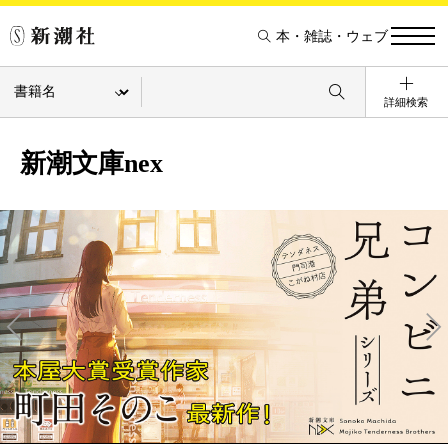
本・雑誌・ウェブ
詳細検索
新潮文庫nex
Pre
Ne
v
xt