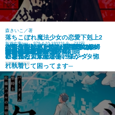
森きいこ／著
落ちこぼれ魔法少女の恋愛下剋上2
新潮文庫nex 978-4-10-180331-9 737円
さよならの言い方なんて知らな
〈完全版〉JKハルは異世界で娼婦
バイ・タイム─整時士佐藤スバル
─魔法学校のワケあり劣等生なの
街角ハルシネーション─探偵AIの
〈完全版〉JKハルは異世界で娼婦
名探偵の顔が良い2―謎解きはジ
龍ノ国幻想9 天恵の命
神と王1 亡国の書
人魚屋敷の殺人
その他の危険
人喰いパンダ殺人事件
聖女が、壺
龍の隠し子 幽世の薬剤師
血道
聖女の、遺産
重力アルケミック
最後の魔法
文豪の花嫁
猫の神隠し 幽世の薬剤師
2026/05/28
い。11
になった summer
の哀切─
に稀代の天才魔法使い様がベタ惚
リアル・ディープラーニング─
になった
ャンクな自炊とともに―
文庫
電子書籍あり
れ執着して困ってます─