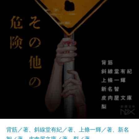
背筋／著、斜線堂有紀／著、上條一輝／著、新名