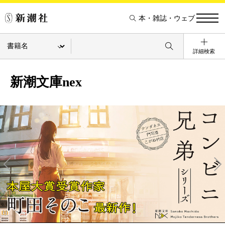
本・雑誌・ウェブ
詳細検索
新潮文庫nex
Pre
Ne
v
xt