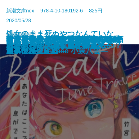
新潮文庫nex 978-4-10-180192-6 825円
2020/05/28
処女のまま死ぬやつなんていな
文庫
電子書籍あり
スクールカースト殺人教室 リベ
オニキスII―公爵令嬢刑事 西有栖
君と漕ぐ3―ながとろ高校カヌー
コンビニ兄弟―テンダネス門司港
ケーキ王子の名推理(スペシャリ
奇譚蒐集録―北の大地のイコンヌ
暗号通貨クライシス―BUG 広域
彼女は弊社の泥酔ヒロイン―三友
青ノ果テ―花巻農芸高校地学部の
不終の怪談 文豪とアルケミスト
さよならの言い方なんて知らな
鏡館の殺人
さよなら世界の終わり
い、みんな世の中にやられちまう
呪殺島の殺人
あなたはここで、息ができるの？
#チャンネル登録してください
トリガー―国家認定殺人者―
綺羅星―銀座ともしび探偵社―
トリカブトの花言葉を教えて
ンジ
宮綾子―
部と孤高の女王―
こがね村店―
テ)5
ㇷ゚―
警察極秘捜査班―
商事怪魔企画室―
夏―
ノベライズ―case 小泉八雲―
い。3
からな