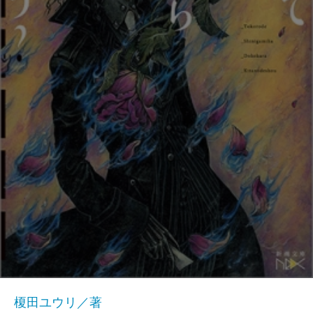
榎田ユウリ／著