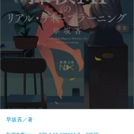
早坂吝／著