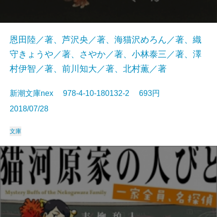
恩田陸／著、芦沢央／著、海猫沢めろん／著、織
守きょうや／著、さやか／著、小林泰三／著、澤
村伊智／著、前川知大／著、北村薫／著
新潮文庫nex 978-4-10-180132-2 693円
2018/07/28
文庫