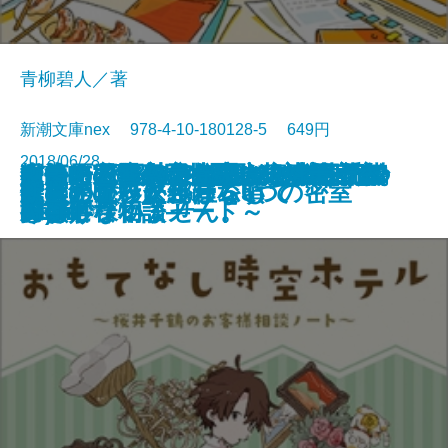
青柳碧人／著
新潮文庫nex 978-4-10-180128-5 649円
2018/06/28
火焔の凶器―天久鷹央の事件カル
ところで死神は何処から来たので
R.E.D. 警察庁特殊防犯対策官室
ケーキ王子の名推理(スペシャリ
マリー・アントワネットの日記
マリー・アントワネットの日記
だから見るなといったのに―九つ
猫河原家の人びと―一家全員、名
おもてなし時空ホテル～桜井千鶴
探偵AIのリアル・ディープラーニ
一生に一度のこの恋にタネも仕掛
カカノムモノ2―思い出を奪った
R.E.D. 警察庁特殊防犯対策官室
首無館の殺人
鍵のかかった部屋 5つの密室
時は止まったふりをして
忘霊トランクルーム
僕らの世界が終わる頃
夜空の呪いに色はない
断片のアリス
テ―
しょう？
ACTIII
テ)3
Rose
Bleu
の奇妙な物語―
探偵―
のお客様相談ノート～
ング
けもございません。
男―
ACTII
文庫
電子書籍あり