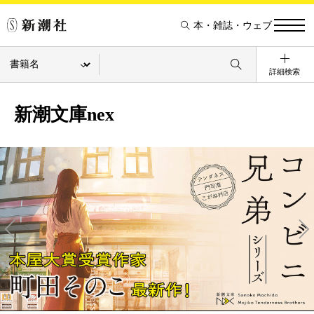
本・雑誌・ウェブ
詳細検索
新潮文庫nex
Pre
Ne
v
xt