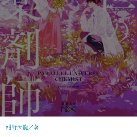
紺野天龍／著