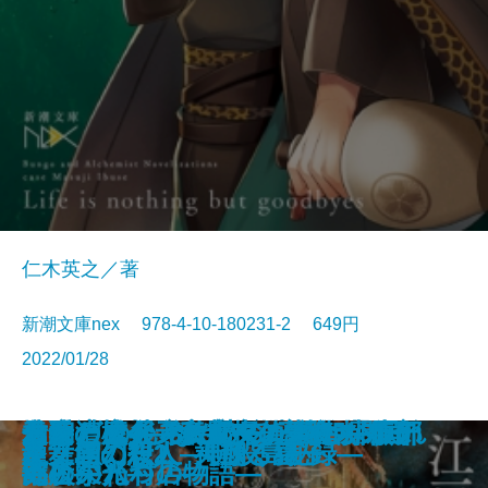
仁木英之／著
新潮文庫nex 978-4-10-180231-2 649円
2022/01/28
エナメル―その謎は彼女の暇つぶ
おもいでマシン―1話3分の超短編
この恋が壊れるまで夏が終わらな
地底の魔術王―私立探偵 明智小五
さよならの言い方なんて知らな
君に勧む杯 文豪とアルケミスト
青銅の魔人―私立探偵 明智小五郎
コンビニ兄弟2―テンダネス門司
伯爵と成金―帝都マユズミ探偵研
久遠の檻―天久鷹央の事件カルテ
君と漕ぐ4―ながとろ高校カヌー
あなたの後ろにいるだれか―眠れ
金春屋ゴメス 芥子の花
次の電車が来るまえに
金春屋ゴメス
幽世の薬剤師
巫女島の殺人―呪殺島秘録―
龍ノ国幻想2 天翔る縁
龍ノ国幻想1 神欺く皇子
炎舞館の殺人
し―
集―
い
郎―
い。6
ノベライズ―case 井伏鱒二―
―
港こがね村店―
究所―
―
部の栄光―
ぬ夜の八つの物語―