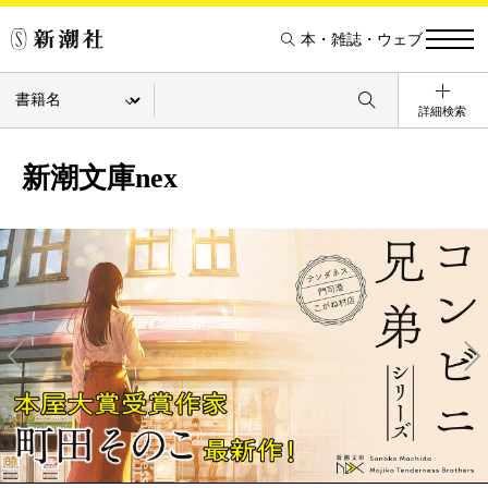
本・雑誌・ウェブ
詳細検索
新潮文庫nex
Pre
Ne
v
xt