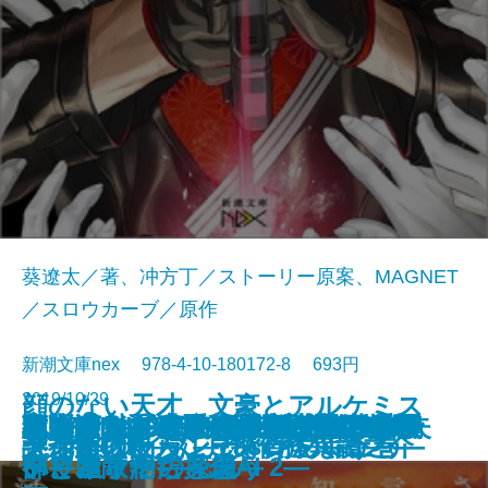
葵遼太／著、冲方丁／ストーリー原案、MAGNET
／スロウカーブ／原作
新潮文庫nex 978-4-10-180172-8 693円
2019/10/29
顔のない天才 文豪とアルケミス
カカノムモノ3―呪いを欲しがっ
オニキス―公爵令嬢刑事 西有栖
朝比奈うさぎは報・恋・想で推理
二・二六―HUMAN LOST 人間失
おもてなし時空カフェ〜桜井千鶴
太陽のシズク～大好きな君との最
HUMAN LOST 人間失格 ノベ
さよならの言い方なんて知らな
魔弾の射手―天久鷹央の事件カル
さよならの言い方なんて知らな
君と漕ぐ2―ながとろ高校カヌー
ベルサイユのゆり―マリー・アン
犯人IAのインテリジェンス・アン
東京湾の向こうにある世界は、す
半七捕物帳―江戸探偵怪異譚―
デス・ストランディング―上巻―
デス・ストランディング―下巻―
犬神館の殺人
謎が解けたら、ごきげんよう
ト ノベライズ―case 芥川龍之介
た者たち―
宮綾子―
する
格―
のお客様相談ノート〜
低で最高の12ヶ月～
ライズ
い。2
テ―
い。
部と強敵たち―
トワネットの花籠―
プリファー―探偵AI 2―
べて造り物だと思う
―