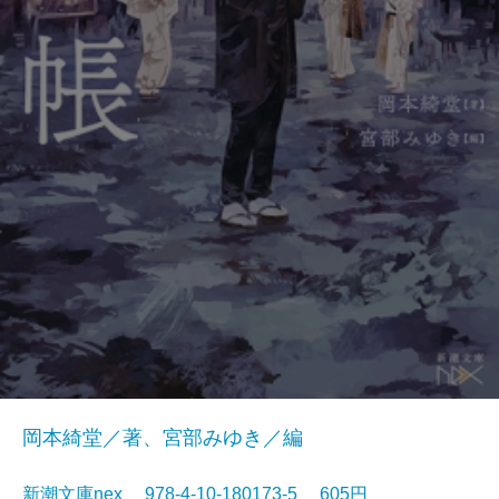
岡本綺堂／著、宮部みゆき／編
新潮文庫nex 978-4-10-180173-5 605円