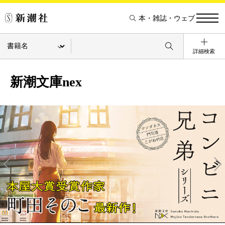
本・雑誌・ウェブ
詳細検索
新潮文庫nex
Pre
Ne
v
xt