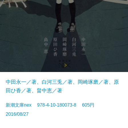
中田永一／著、白河三兎／著、岡崎琢磨／著、原
田ひ香／著、畠中恵／著
新潮文庫nex 978-4-10-180073-8 605円
2016/08/27