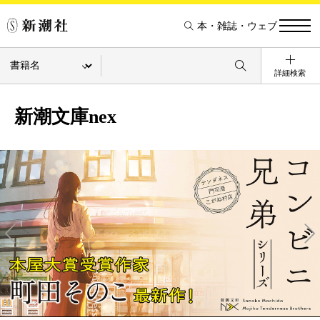
本・雑誌・ウェブ
詳細検索
新潮文庫nex
Pre
Ne
v
xt