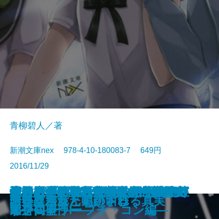
青柳碧人／著
新潮文庫nex 978-4-10-180083-7 649円
2016/11/29
ケーキ王子の名推理(スペシャリ
シマイチ古道具商―春夏冬人情も
天久鷹央の推理カルテⅤ―神秘の
女王のポーカー―ダイヤのエース
少年探偵団―私立探偵 明智小五郎
泣くなブタカン！～池谷美咲の演
青の数学2―ユークリッド・エク
怪人二十面相―私立探偵 明智小五
死神もたまには間違えるもので
幻影の手術室―天久鷹央の事件カ
バリ3探偵 圏内ちゃん―凸撃忌女
池袋カジノ特区 UNOで七億取り
青年のための読書クラブ
妖怪博士―私立探偵 明智小五郎―
グッドモーニング
女王のポーカー
凶器は壊れた黒の叫び
謎好き乙女と明かされる真実
十年交差点
向日葵ちゃん追跡する
テ)2
のがたり―
セラピスト―
はそこにあるのか―
―
劇部日誌～
スプローラー―
郎―
す。
ルテ―
即身仏事件―
返せ同盟 I―プチ・コン編―