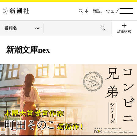
本・雑誌・ウェブ
詳細検索
新潮文庫nex
Pre
Ne
v
xt