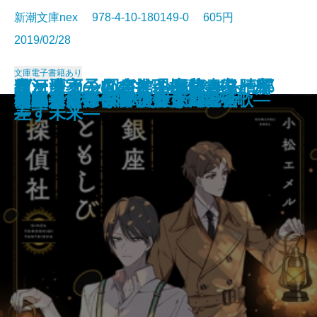
新潮文庫nex 978-4-10-180149-0 605円
2019/02/28
文庫
電子書籍あり
ケーキ王子の名推理(スペシャリ
猫河原家の人びと―探偵一家、ハ
ヴァチカン図書館の裏蔵書―贖罪
君と漕ぐ―ながとろ高校カヌー部
夜と会う。III―もう一人の僕と光
人ノ町
神獣の都―京都四神異譚録―
夢と魔法の国のリドル
BUG 広域警察極秘捜査班
きみの世界に、青が鳴る
流星の下で、君は二度死ぬ
君と読む場所
銀座ともしび探偵社
東京タワー・レストラン
田嶋春にはなりたくない
昭和少女探偵團
朝比奈うさぎの謎解き錬愛術
レトロゲームファクトリー
スクールカースト殺人同窓会
奇譚蒐集録―弔い少女の鎮魂歌―
テ)4
ワイ謎解きリゾート―
の十字架―
―
差す未来―