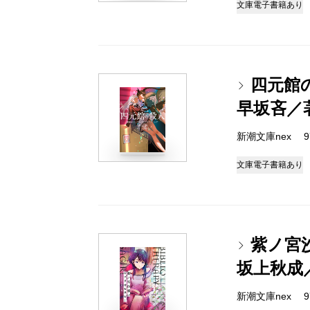
文庫
電子書籍あり
四元館
早坂吝／
新潮文庫nex 978
文庫
電子書籍あり
紫ノ宮
坂上秋成
新潮文庫nex 978