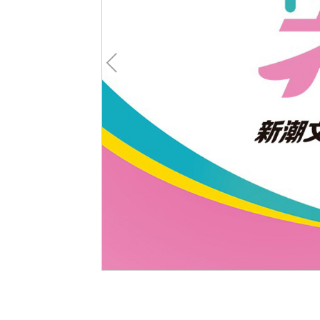
Pre
v