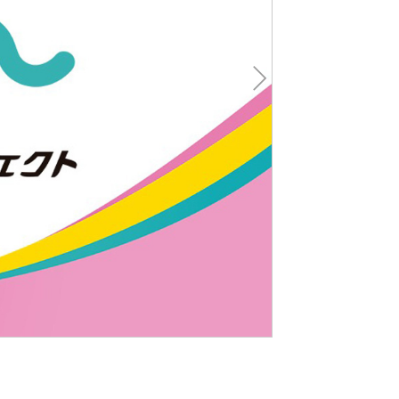
Nex
t