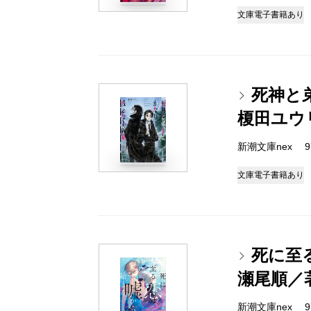
文庫
電子書籍あり
死神と
榎田ユウ
新潮文庫nex 978
文庫
電子書籍あり
死に至
瀬尾順／
新潮文庫nex 978