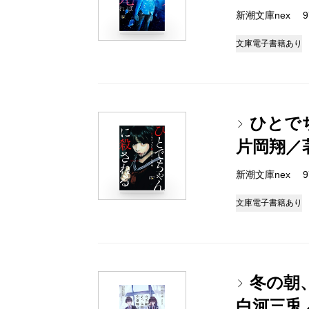
新潮文庫nex 978
文庫
電子書籍あり
ひとで
片岡翔／
新潮文庫nex 978
文庫
電子書籍あり
冬の朝
白河三兎