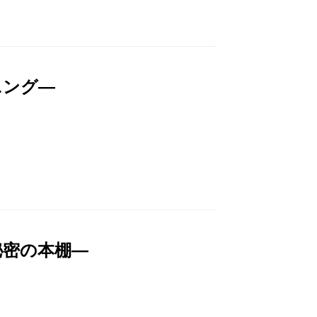
ニング―
秘密の本棚―