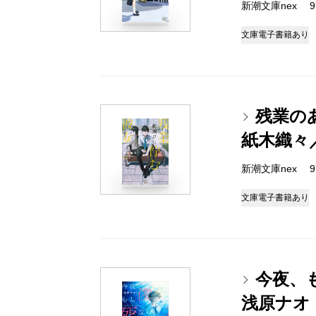
新潮文庫nex 978
文庫
電子書籍あり
残業の
紙木織々
新潮文庫nex 978
文庫
電子書籍あり
今夜、
浅原ナオ