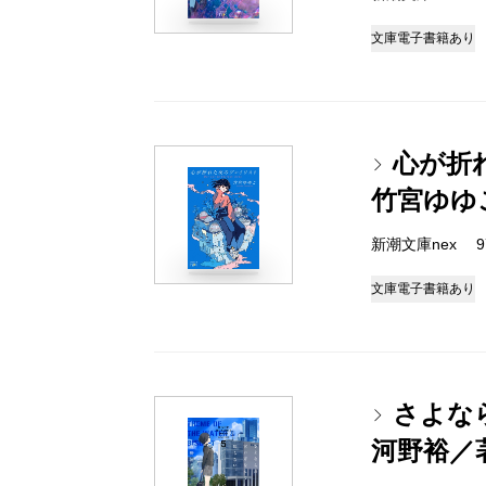
文庫
電子書籍あり
心が折
竹宮ゆゆ
新潮文庫nex 978
文庫
電子書籍あり
さよな
河野裕／