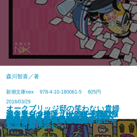
森川智喜／著
新潮文庫nex 978-4-10-180061-5 605円
2016/03/29
オークブリッジ邸の笑わない貴婦
池袋カジノ特区 UNOで七億取り
シャーロック・ノートII―試験と
天久鷹央の推理カルテIV―悲恋の
恋よりブタカン！～池谷美咲の演
青の数学
王の厨房―僕僕先生 零―
ハルコナ
砕け散るところを見せてあげる
人2―後輩メイドと窓下のお嬢様
御手洗潔の追憶
生存賭博
スクールカースト殺人教室
トリモノート
小さいおじさん
渦森今日子は宇宙に期待しない。
謎好き乙女と偽りの恋心
誘拐サーカス―大神兄弟探偵社―
汚れた赤を恋と呼ぶんだ
月桃夜
創薬探偵から祝福を
返せ同盟 II―グラン・コン編―
古典と探偵殺し―
シンドローム―
劇部日誌～
―