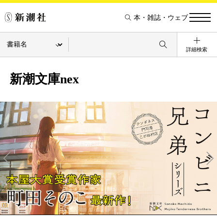
本・雑誌・ウェブ
詳細検索
新潮文庫nex
Pre
Ne
v
xt