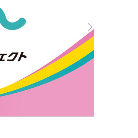
Nex
t