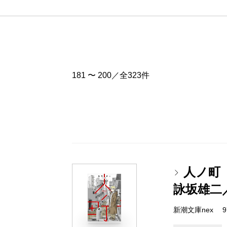
181 〜 200／全323件
人ノ町
詠坂雄二
新潮文庫nex 978