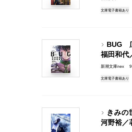
文庫
電子書籍あり
BUG
福田和代
新潮文庫nex 978
文庫
電子書籍あり
きみの
河野裕／