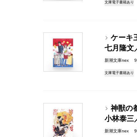
文庫
電子書籍あり
ケーキ
七月隆文
新潮文庫nex 978
文庫
電子書籍あり
神獣の
小林泰三
新潮文庫nex 978