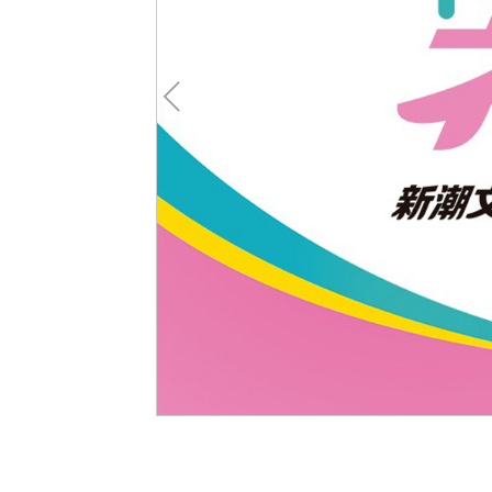
Pre
v