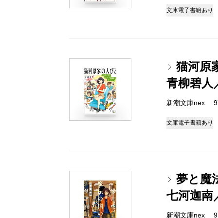
文庫
電子書籍あり
猫河原
青柳碧人
新潮文庫nex 978
文庫
電子書籍あり
夢と魔
七河迦南
新潮文庫nex 978