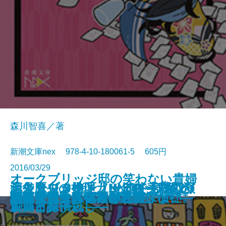
森川智喜／著
新潮文庫nex 978-4-10-180061-5 605円
2016/03/29
オークブリッジ邸の笑わない貴婦
池袋カジノ特区 UNOで七億取り
シャーロック・ノートII―試験と
天久鷹央の推理カルテIV―悲恋の
恋よりブタカン！～池谷美咲の演
青の数学
王の厨房―僕僕先生 零―
ハルコナ
砕け散るところを見せてあげる
人2―後輩メイドと窓下のお嬢様
御手洗潔の追憶
生存賭博
スクールカースト殺人教室
トリモノート
小さいおじさん
渦森今日子は宇宙に期待しない。
謎好き乙女と偽りの恋心
誘拐サーカス―大神兄弟探偵社―
汚れた赤を恋と呼ぶんだ
月桃夜
創薬探偵から祝福を
返せ同盟 II―グラン・コン編―
古典と探偵殺し―
シンドローム―
劇部日誌～
―