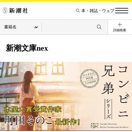
本・雑誌・ウェブ
詳細検索
新潮文庫nex
Pre
Ne
v
xt