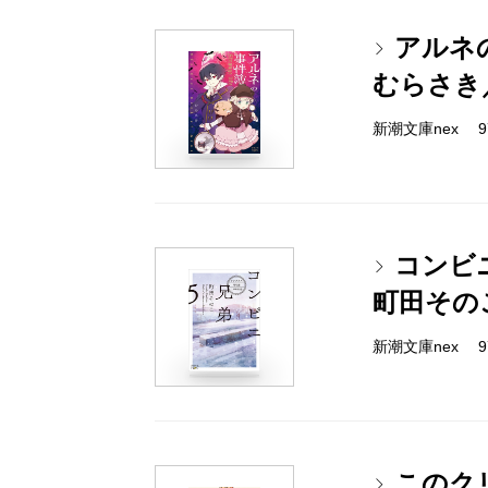
アルネの事
むらさき
新潮文庫nex 978
コンビ
町田その
新潮文庫nex 978
このク