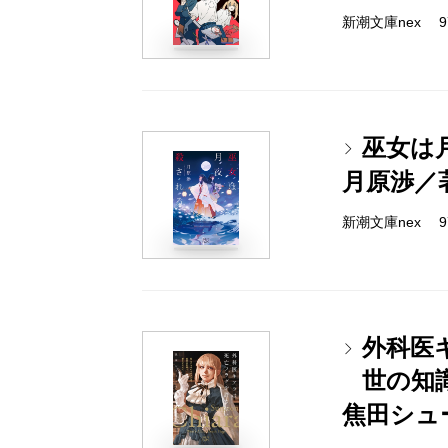
新潮文庫nex 978
巫女は
月原渉／
新潮文庫nex 978
外科医
世の知
焦田シュ