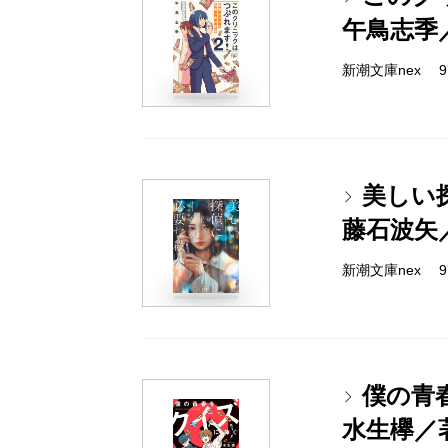
午鳥志季
新潮文庫nex 978
美しい
藤石波矢
新潮文庫nex 978
僕の青
水生欅／