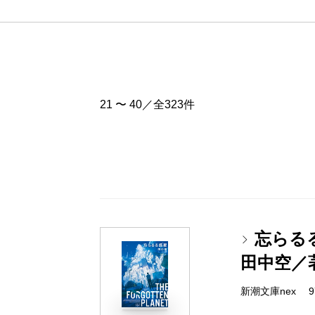
21 〜 40／全323件
忘らる
田中空／
新潮文庫nex 978