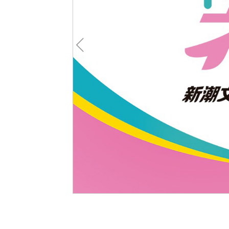
Pre
v