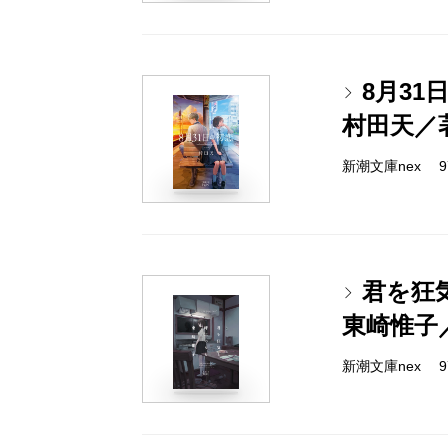
8月31
村田天／
新潮文庫nex 978
君を狂
東崎惟子
新潮文庫nex 978