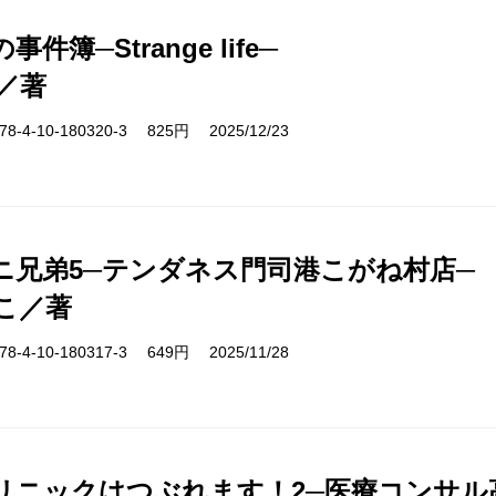
件簿─Strange life─
／著
-4-10-180320-3 825円 2025/12/23
ニ兄弟5─テンダネス門司港こがね村店─
こ／著
-4-10-180317-3 649円 2025/11/28
リニックはつぶれます！2─医療コンサル