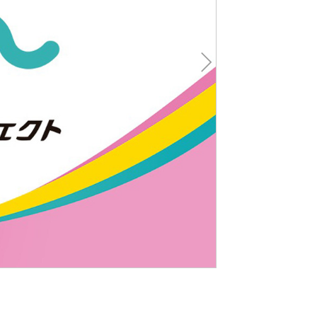
Nex
t