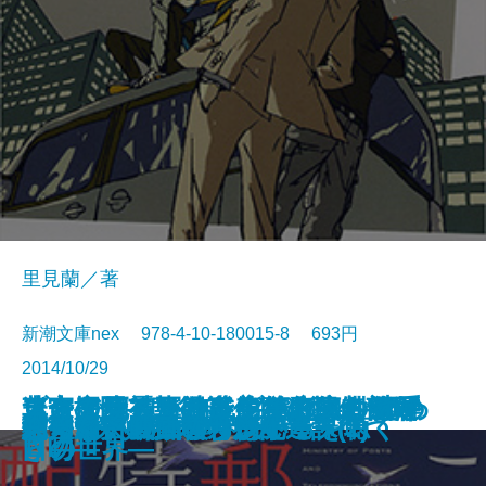
里見蘭／著
新潮文庫nex 978-4-10-180015-8 693円
2014/10/29
ロシア幽霊軍艦事件―名探偵 御手
ここで死神から残念なお知らせで
未来探偵アドのネジれた事件簿―
ブタカン！～池谷美咲の演劇部日
迷宮庭園―華術師 宮籠彩人の謎解
スキュラ＆カリュブディス―死の
革命のリベリオン―第I部 いつわ
謎好き乙女と奪われた青春
御手洗潔と進々堂珈琲
坂東蛍子、屋上にて仇敵を待つ
僕僕先生 零
ひとつ火の粉の雪の中
大神兄弟探偵社
こちら、郵政省特別配達課(1)
こちら、郵政省特別配達課(2)
天久鷹央の推理カルテ
絶望系
消えない夏に僕らはいる
バリ3探偵 圏内ちゃん
知らない映画のサントラを聴く
洗潔―
す。
タイムパラドクスイリ―
誌～
き―
口吻―
りの世界―