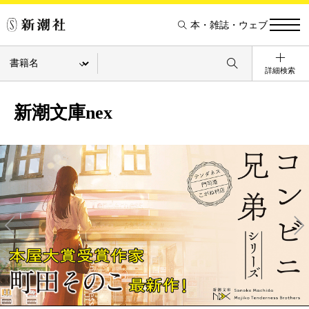
本・雑誌・ウェブ
詳細検索
新潮文庫nex
Pre
Ne
v
xt