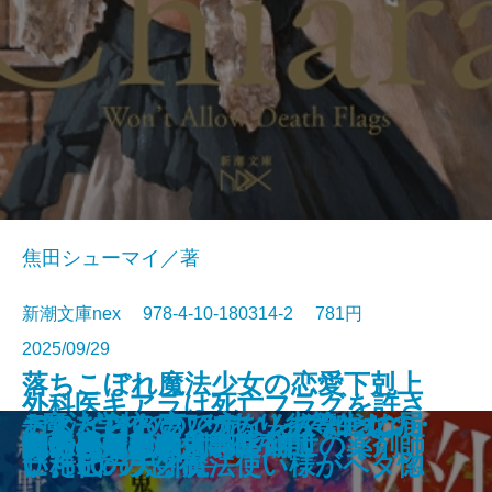
焦田シューマイ／著
新潮文庫nex 978-4-10-180314-2 781円
2025/09/29
落ちこぼれ魔法少女の恋愛下剋上
外科医キアラは死亡フラグを許さ
コンビニ兄弟5─テンダネス門司港
このクリニックはつぶれます！2
さよならの言い方なんて知らな
─魔法学校のワケあり劣等生なの
おとどけものです。─あなたに届
デス・ストランディング2─オン・
忘らるる惑星
8月31日の初恋
君を狂気と呼ぶのなら
アルネの事件簿─Strange life─
美しい探偵に必要な殺人
僕の青春をクイズに捧ぐ
巫女は月夜に殺される
ない─死人だらけのシナリオは、
鬼の花婿 幽世の薬剤師
蜘蛛屋敷の殺人
龍ノ国幻想8 呱呱の声
記憶の鍵盤
町内会死者蘇生事件
あやかしの仇討ち 幽世の薬剤師
こがね村店─
─医療コンサル高柴一香の診断─
い。10
に稀代の天才魔法使い様がベタ惚
いた6つの恐怖─
ザ・ビーチ─
前世の知識で書きかえます─