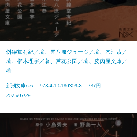
斜線堂有紀／著、尾八原ジュージ／著、木江恭／
著、櫛木理宇／著、芦花公園／著、皮肉屋文庫／
著
新潮文庫nex 978-4-10-180309-8 737円
2025/07/29