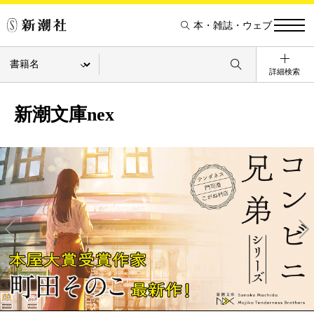
本・雑誌・ウェブ
詳細検索
新潮文庫nex
Pre
Ne
v
xt