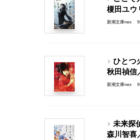
榎田ユウ
新潮文庫nex 978
ひとつ
秋田禎信
新潮文庫nex 978
未来探
森川智喜