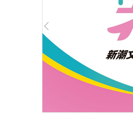
Pre
v