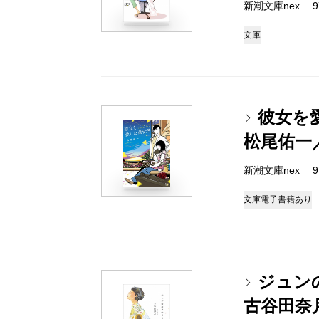
新潮文庫nex 978
文庫
彼女を
松尾佑一
新潮文庫nex 978
文庫
電子書籍あり
ジュン
古谷田奈