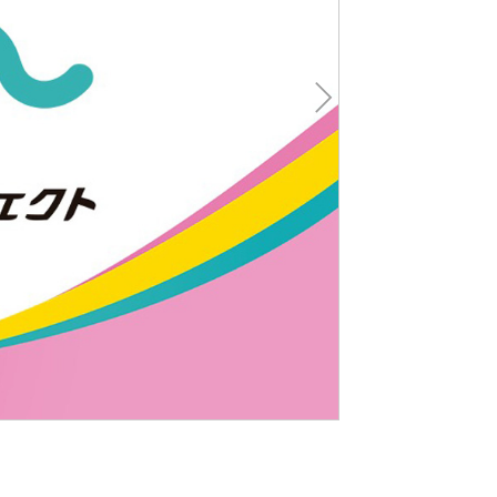
Nex
t