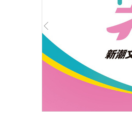
Pre
v