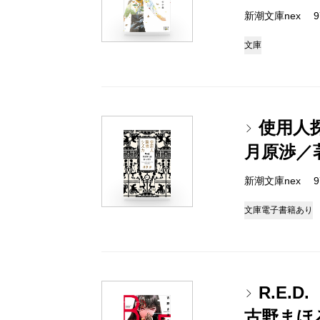
新潮文庫nex 978
文庫
使用人
月原渉／
新潮文庫nex 978
文庫
電子書籍あり
R.E.
古野まほ