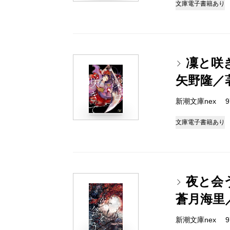
文庫
電子書籍あり
凜と咲
矢野隆／
新潮文庫nex 978
文庫
電子書籍あり
夜と会
蒼月海里
新潮文庫nex 978