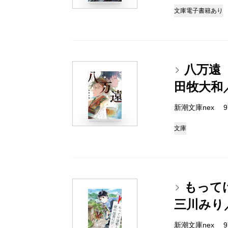
文庫
電子書籍あり
八万遠
田牧大和
新潮文庫nex 978
文庫
もって
三川みり
新潮文庫nex 978