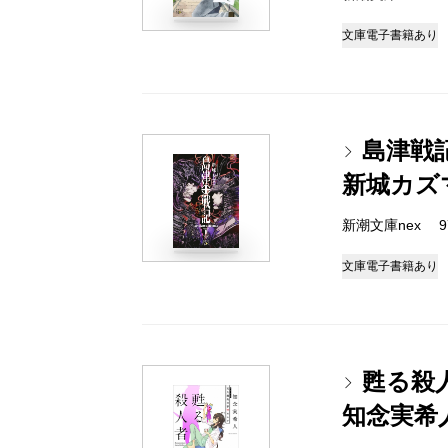
文庫
電子書籍あり
島津戦
新城カズ
新潮文庫nex 978
文庫
電子書籍あり
甦る殺
知念実希