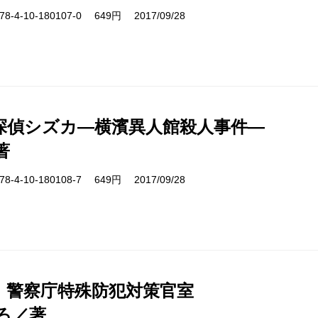
-4-10-180107-0 649円 2017/09/28
探偵シズカ―横濱異人館殺人事件―
著
-4-10-180108-7 649円 2017/09/28
D. 警察庁特殊防犯対策官室
ろ／著