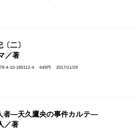
記〔二〕
マ／著
-4-10-180112-4 649円 2017/11/29
人者―天久鷹央の事件カルテ―
人／著