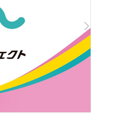
Nex
t