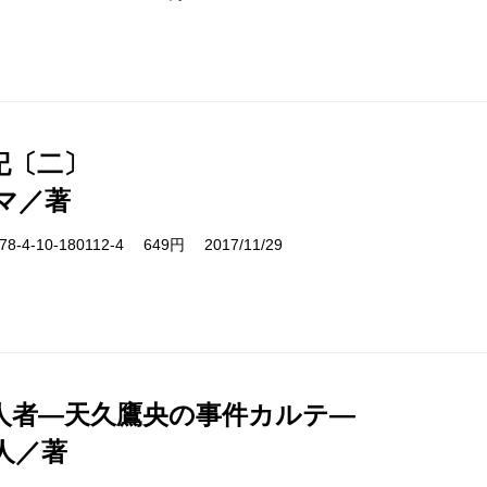
記〔二〕
マ／著
-4-10-180112-4 649円 2017/11/29
人者―天久鷹央の事件カルテ―
人／著