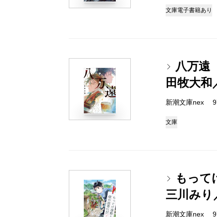
文庫
電子書籍あり
八万遠
田牧大和
新潮文庫nex 978
文庫
もって
三川みり
新潮文庫nex 978