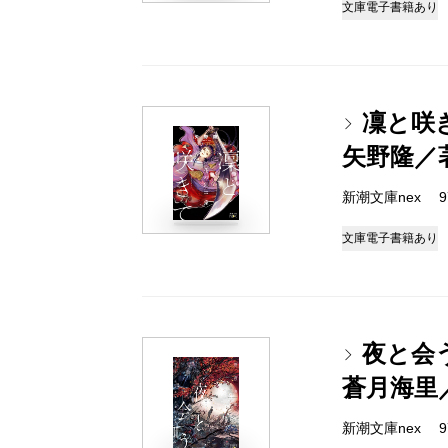
文庫
電子書籍あり
凜と咲
矢野隆／
新潮文庫nex 978
文庫
電子書籍あり
夜と会
蒼月海里
新潮文庫nex 978