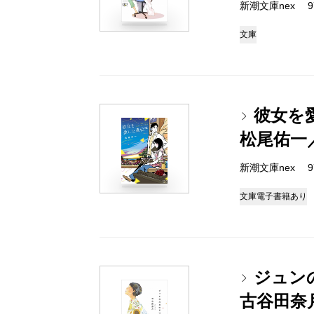
新潮文庫nex 978
文庫
彼女を
松尾佑一
新潮文庫nex 978
文庫
電子書籍あり
ジュン
古谷田奈