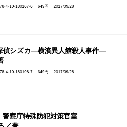
-4-10-180107-0 649円 2017/09/28
探偵シズカ―横濱異人館殺人事件―
著
-4-10-180108-7 649円 2017/09/28
D. 警察庁特殊防犯対策官室
ろ／著