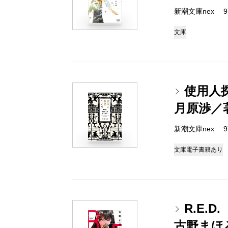
新潮文庫nex 978
文庫
使用人
月原渉／
新潮文庫nex 978
文庫
電子書籍あり
R.E.
古野まほ