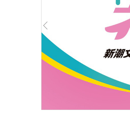
Pre
v