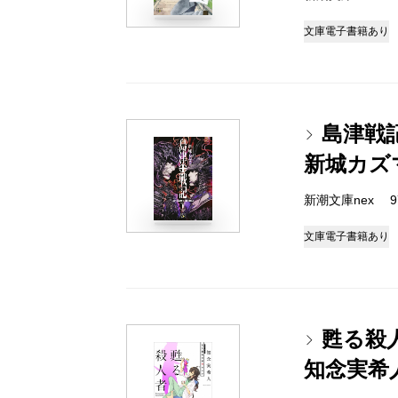
文庫
電子書籍あり
島津戦
新城カズ
新潮文庫nex 978
文庫
電子書籍あり
甦る殺
知念実希