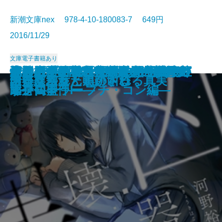
新潮文庫nex 978-4-10-180083-7 649円
2016/11/29
文庫
電子書籍あり
ケーキ王子の名推理(スペシャリ
シマイチ古道具商―春夏冬人情も
天久鷹央の推理カルテⅤ―神秘の
女王のポーカー―ダイヤのエース
少年探偵団―私立探偵 明智小五郎
泣くなブタカン！～池谷美咲の演
青の数学2―ユークリッド・エク
怪人二十面相―私立探偵 明智小五
死神もたまには間違えるもので
幻影の手術室―天久鷹央の事件カ
バリ3探偵 圏内ちゃん―凸撃忌女
池袋カジノ特区 UNOで七億取り
青年のための読書クラブ
妖怪博士―私立探偵 明智小五郎―
グッドモーニング
女王のポーカー
凶器は壊れた黒の叫び
謎好き乙女と明かされる真実
十年交差点
向日葵ちゃん追跡する
テ)2
のがたり―
セラピスト―
はそこにあるのか―
―
劇部日誌～
スプローラー―
郎―
す。
ルテ―
即身仏事件―
返せ同盟 I―プチ・コン編―