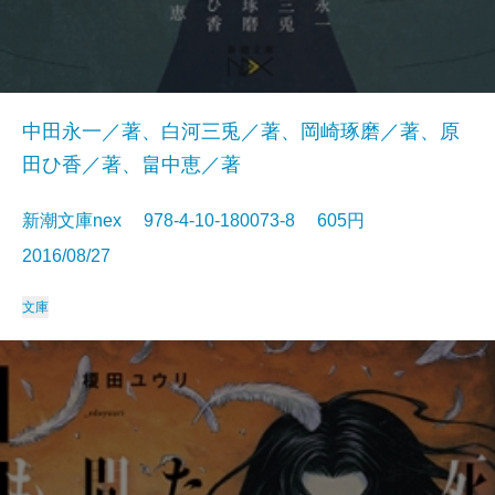
中田永一／著、白河三兎／著、岡崎琢磨／著、原
田ひ香／著、畠中恵／著
新潮文庫nex 978-4-10-180073-8 605円
2016/08/27
文庫