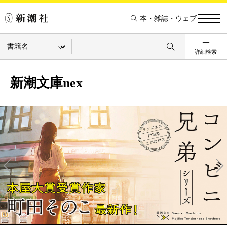
本・雑誌・ウェブ
詳細検索
新潮文庫nex
Pre
Ne
v
xt