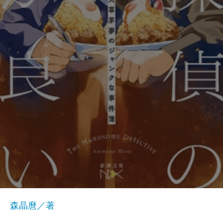
森晶麿／著