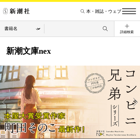
本・雑誌・ウェブ
詳細検索
新潮文庫nex
Pre
Ne
v
xt