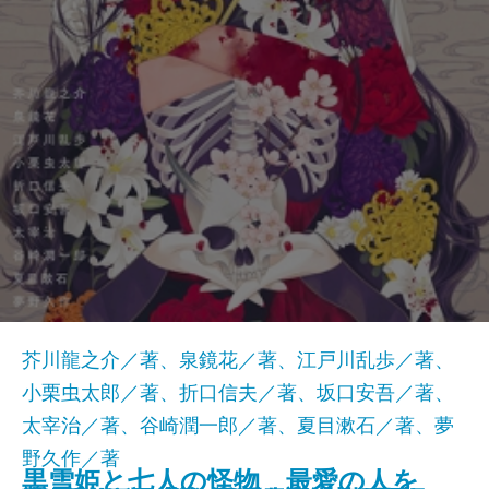
芥川龍之介／著、泉鏡花／著、江戸川乱歩／著、
小栗虫太郎／著、折口信夫／著、坂口安吾／著、
太宰治／著、谷崎潤一郎／著、夏目漱石／著、夢
野久作／著
黒雪姫と七人の怪物 最愛の人を