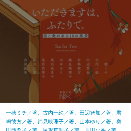
一穂ミチ／著、古内一絵／著、田辺智加／著、君
嶋彼方／著、錦見映理子／著、山本ゆり／著、奥
田亜希子／著、尾形真理子／著、原田ひ香／著、