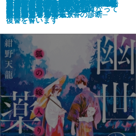
このクリニックはつぶれます！─
いただきますは、ふたりで。─恋
世界でいちばん透きとおった物語
コンビニ兄弟4―テンダネス門司
名探偵の顔が良い―天草茅夢のジ
タナトスの蒐集匣 -耽美幻想作品
ケーキ王子の名推理(スペシャリ
さよならの言い方なんて知らな
幽霊を信じない理系大学生、霊媒
可能性の怪物 文豪とアルケミス
VR浮遊館の謎―探偵AIのリアル・
新潮文庫nex 978-4-10-180294-7 737円
美澄真白の正なる殺人
殺されたので黒衣の悪女になって
守り刀のうた
堕天の誘惑 幽世の薬剤師
狐の嫁入り 幽世の薬剤師
龍ノ国幻想7 神問いの応
天才少女は重力場で踊る
天狗屋敷の殺人
イデアの再臨
医療コンサル高柴一香の診断─
と食のある10の風景─
2
港こがね村店―
ャンクな事件簿―
集-
テ)7
い。9
師のバイトをする
ト短編集
ディープラーニング―
2024/09/30
復讐を誓います