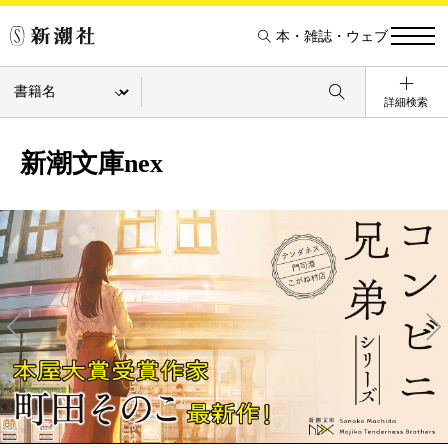
本・雑誌・ウェブ
詳細検索
新潮文庫nex
Pre
Ne
v
xt