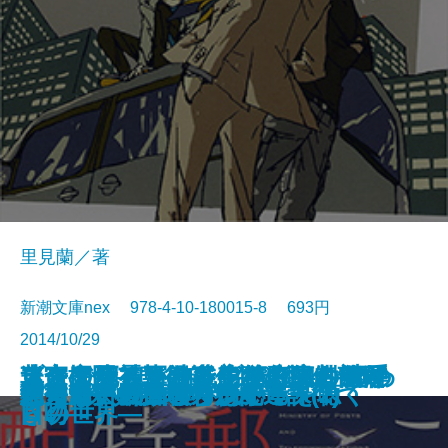
里見蘭／著
新潮文庫nex 978-4-10-180015-8 693円
2014/10/29
ロシア幽霊軍艦事件―名探偵 御手
ここで死神から残念なお知らせで
未来探偵アドのネジれた事件簿―
ブタカン！～池谷美咲の演劇部日
迷宮庭園―華術師 宮籠彩人の謎解
スキュラ＆カリュブディス―死の
革命のリベリオン―第I部 いつわ
謎好き乙女と奪われた青春
御手洗潔と進々堂珈琲
坂東蛍子、屋上にて仇敵を待つ
僕僕先生 零
ひとつ火の粉の雪の中
大神兄弟探偵社
こちら、郵政省特別配達課(1)
こちら、郵政省特別配達課(2)
天久鷹央の推理カルテ
絶望系
消えない夏に僕らはいる
バリ3探偵 圏内ちゃん
知らない映画のサントラを聴く
洗潔―
す。
タイムパラドクスイリ―
誌～
き―
口吻―
りの世界―