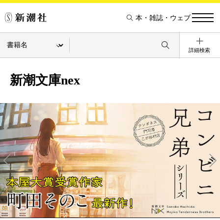
本・雑誌・ウェブ
詳細検索
新潮文庫nex
Pre
Ne
v
xt