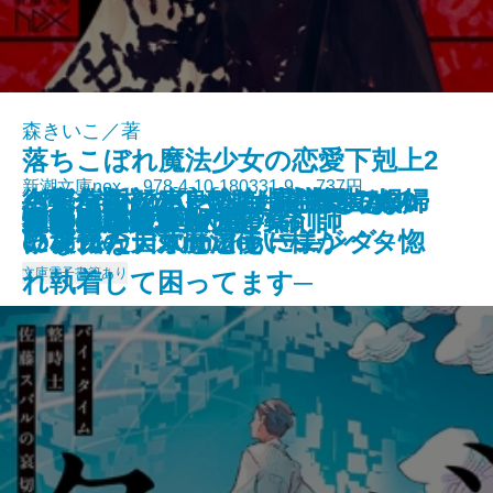
森きいこ／著
落ちこぼれ魔法少女の恋愛下剋上2
新潮文庫nex 978-4-10-180331-9 737円
さよならの言い方なんて知らな
〈完全版〉JKハルは異世界で娼婦
バイ・タイム─整時士佐藤スバル
─魔法学校のワケあり劣等生なの
街角ハルシネーション─探偵AIの
〈完全版〉JKハルは異世界で娼婦
名探偵の顔が良い2―謎解きはジ
龍ノ国幻想9 天恵の命
神と王1 亡国の書
人魚屋敷の殺人
その他の危険
人喰いパンダ殺人事件
聖女が、壺
龍の隠し子 幽世の薬剤師
血道
聖女の、遺産
重力アルケミック
最後の魔法
文豪の花嫁
猫の神隠し 幽世の薬剤師
2026/05/28
い。11
になった summer
の哀切─
に稀代の天才魔法使い様がベタ惚
リアル・ディープラーニング─
になった
ャンクな自炊とともに―
文庫
電子書籍あり
れ執着して困ってます─