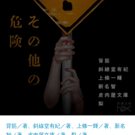
背筋／著、斜線堂有紀／著、上條一輝／著、新名