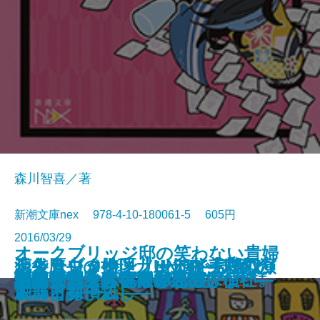
森川智喜／著
新潮文庫nex 978-4-10-180061-5 605円
2016/03/29
オークブリッジ邸の笑わない貴婦
池袋カジノ特区 UNOで七億取り
シャーロック・ノートII―試験と
天久鷹央の推理カルテIV―悲恋の
恋よりブタカン！～池谷美咲の演
青の数学
王の厨房―僕僕先生 零―
ハルコナ
砕け散るところを見せてあげる
人2―後輩メイドと窓下のお嬢様
御手洗潔の追憶
生存賭博
スクールカースト殺人教室
トリモノート
小さいおじさん
渦森今日子は宇宙に期待しない。
謎好き乙女と偽りの恋心
誘拐サーカス―大神兄弟探偵社―
汚れた赤を恋と呼ぶんだ
月桃夜
創薬探偵から祝福を
返せ同盟 II―グラン・コン編―
古典と探偵殺し―
シンドローム―
劇部日誌～
―