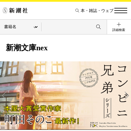
本・雑誌・ウェブ
詳細検索
新潮文庫nex
Pre
Ne
v
xt