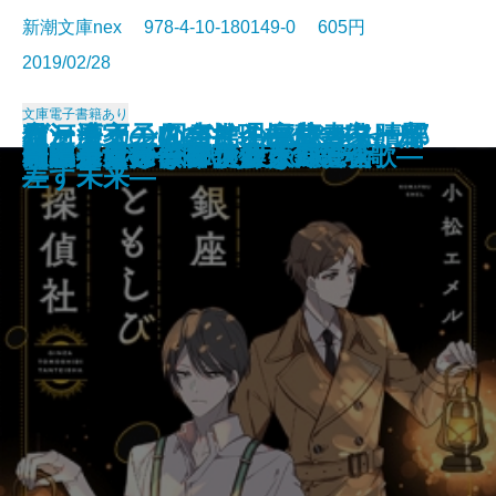
新潮文庫nex 978-4-10-180149-0 605円
2019/02/28
文庫
電子書籍あり
ケーキ王子の名推理(スペシャリ
猫河原家の人びと―探偵一家、ハ
ヴァチカン図書館の裏蔵書―贖罪
君と漕ぐ―ながとろ高校カヌー部
夜と会う。III―もう一人の僕と光
人ノ町
神獣の都―京都四神異譚録―
夢と魔法の国のリドル
BUG 広域警察極秘捜査班
きみの世界に、青が鳴る
流星の下で、君は二度死ぬ
君と読む場所
銀座ともしび探偵社
東京タワー・レストラン
田嶋春にはなりたくない
昭和少女探偵團
朝比奈うさぎの謎解き錬愛術
レトロゲームファクトリー
スクールカースト殺人同窓会
奇譚蒐集録―弔い少女の鎮魂歌―
テ)4
ワイ謎解きリゾート―
の十字架―
―
差す未来―