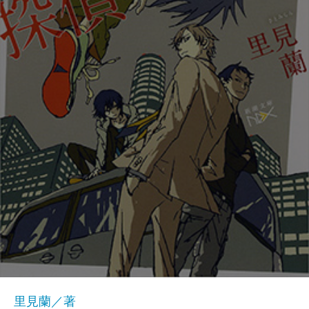
里見蘭／著