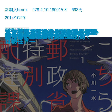
新潮文庫nex 978-4-10-180015-8 693円
2014/10/29
文庫
電子書籍あり
ロシア幽霊軍艦事件―名探偵 御手
ここで死神から残念なお知らせで
未来探偵アドのネジれた事件簿―
ブタカン！～池谷美咲の演劇部日
迷宮庭園―華術師 宮籠彩人の謎解
スキュラ＆カリュブディス―死の
革命のリベリオン―第I部 いつわ
謎好き乙女と奪われた青春
御手洗潔と進々堂珈琲
坂東蛍子、屋上にて仇敵を待つ
僕僕先生 零
ひとつ火の粉の雪の中
大神兄弟探偵社
こちら、郵政省特別配達課(1)
こちら、郵政省特別配達課(2)
天久鷹央の推理カルテ
絶望系
消えない夏に僕らはいる
バリ3探偵 圏内ちゃん
知らない映画のサントラを聴く
洗潔―
す。
タイムパラドクスイリ―
誌～
き―
口吻―
りの世界―