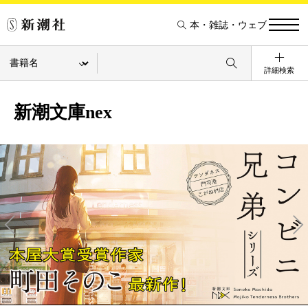
本・雑誌・ウェブ
詳細検索
新潮文庫nex
Pre
Ne
v
xt