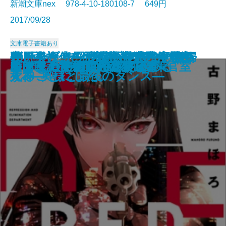
新潮文庫nex 978-4-10-180108-7 649円
2017/09/28
文庫
電子書籍あり
ヴァチカン図書館の裏蔵書 聖杯
夜と会う。II―喫茶店の僕と孤独
甦る殺人者―天久鷹央の事件カル
使用人探偵シズカ―横濱異人館殺
オークブリッジ邸の笑わない貴婦
夜と会う。―放課後の僕と廃墟の
100回泣いても変わらないので恋
凜と咲きて―花の剣士 凜―
八万遠
もってけ屋敷と僕の読書日記
島津戦記〔二〕
彼女を愛した遺伝子
ジュンのための6つの小曲
R.E.D. 警察庁特殊防犯対策官室
ヴァチカン図書館の裏蔵書
島津戦記〔一〕
モノクロの君に恋をする
おまえのすべてが燃え上がる
かぜまち美術館の謎便り
カカノムモノ
伝説
の森の魔獣―
テ―
人事件―
人3―奥様と最後のダンス―
死神―
することにした。