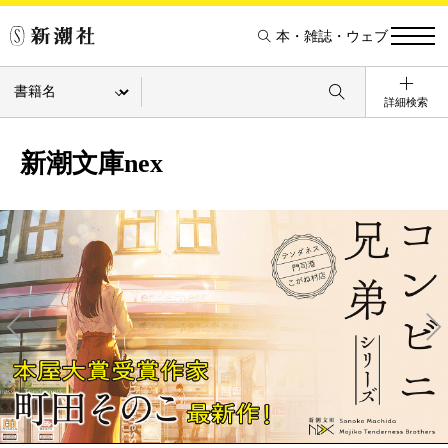
本・雑誌・ウェブ
詳細検索
新潮文庫nex
Pre
Ne
v
xt