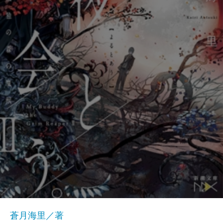
蒼月海里／著