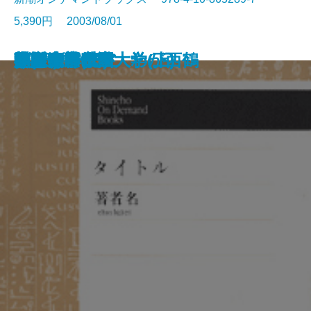
5,390円 2003/08/01
姿三四郎(下)
丹下左膳(四)
結婚します
火の島
事実の読み方
重い歳月
江戸三尺の空
東京牛乳物語
姿三四郎(中)
丹下左膳(三)
ヴァージニア
魚影の群れ
けっぱり先生
菊慈童
小説東京帝国大学(上)
小説東京帝国大学(下)
姿三四郎(上)
元禄流行作家 わが西鶴
顔(上)
顔(下)