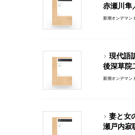
赤瀬川隼
新潮オンデマンドブッ
現代語
後深草院
新潮オンデマンドブッ
妻と女の
瀬戸内寂