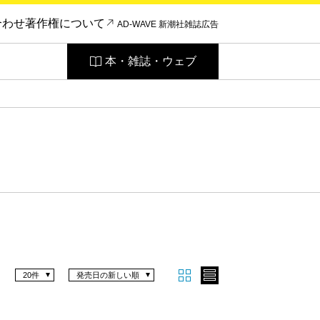
合わせ
著作権について
AD-WAVE 新潮社雑誌広告
本・雑誌・ウェブ
20件
発売日の新しい順