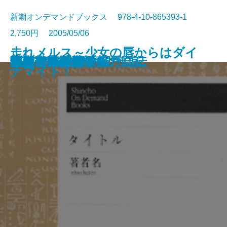
新潮オンデマンドブックス 978-4-10-865393-1
2,750円 2005/05/06
走れメルス～少女の唇からはダイ
なまみこ物語
十一の色硝子
ポポイ
夢のなかの街
星と舵
愛・自由・幸福
森
ダイヤモンドの四季
探偵事務所23
男は旗
私の食物誌
桜島・日の果て
樋口一葉伝 一葉の日記
小説に書けなかった自伝
回想 太宰治
歴史への感情旅行
からかご大名
きびだんご侍
チェーホフの手帖
ナマイト！