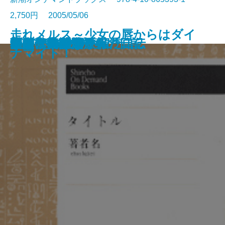
2,750円 2005/05/06
走れメルス～少女の唇からはダイ
なまみこ物語
十一の色硝子
ポポイ
夢のなかの街
星と舵
愛・自由・幸福
森
ダイヤモンドの四季
探偵事務所23
男は旗
私の食物誌
桜島・日の果て
樋口一葉伝 一葉の日記
小説に書けなかった自伝
回想 太宰治
歴史への感情旅行
からかご大名
きびだんご侍
チェーホフの手帖
ナマイト！