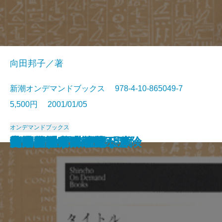
向田邦子／著
新潮オンデマンドブックス 978-4-10-865049-7
5,500円 2001/01/05
オンデマンドブックス
充たされた生活
好色の魂
立原正秋
きまぐれ暦
紳士同盟ふたたび
家族熱
蛇蠍のごとく
だいこんの花(前)
だいこんの花(後)
冬の運動会
源氏物語・隣の女
昔みたい
ファディッシュ考現学
決闘者 宮本武蔵 下
列藩騒動録 三
太平洋戦争日記 三
神野推理氏の華麗な冒険
紳士同盟
ビートルズの優しい夜
夢の砦(上)