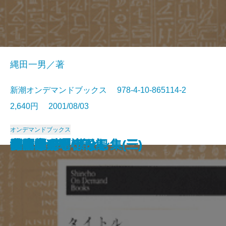
縄田一男／著
新潮オンデマンドブックス 978-4-10-865114-2
2,640円 2001/08/03
オンデマンドブックス
殿さまの日
風流滑稽譚(一)
風流滑稽譚(二)
風流滑稽譚(三)
平将門(上)
平将門(中)
平将門(下)
父子鷹(上)
父子鷹(下)
捕物帳の系譜
夜明けあと
ピエールとジャン
背徳者
秋津温泉
潤一郎犯罪小説集
日本むかしばなし集(一)
日本むかしばなし集(二)
日本むかしばなし集(三)
還暦老人ボケ日記
鼻眼鏡