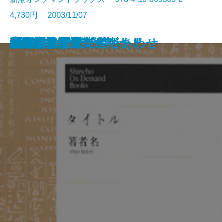
4,730円 2003/11/07
六合目の仇討
都市の遺言
幼年時代
血まみれの野獣
男たちの好日
氷原・非情のブリザード
ブラック・ジャパン
現代語訳 とわずがたり
妻と女の間(上)
妻と女の間(下)
蜜蜂乱舞
幸福村
脳は語らず
世阿彌
結婚しません
ブックストアで待ちあわせ
五味康祐 音楽巡礼
私の文学漂流
暗い旅
大人の会話