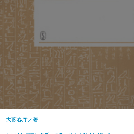
大藪春彦／著