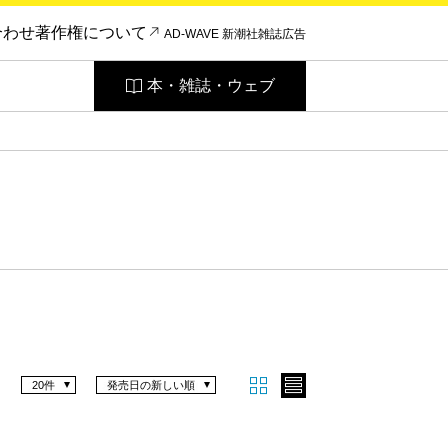
合わせ
著作権について
AD-WAVE 新潮社雑誌広告
本・雑誌・ウェブ
20件
発売日の新しい順