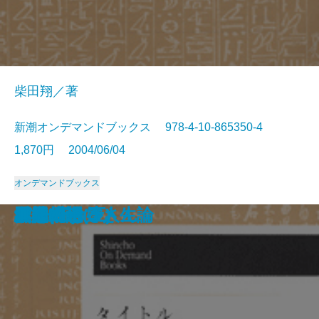
柴田翔／著
新潮オンデマンドブックス 978-4-10-865350-4
1,870円 2004/06/04
オンデマンドブックス
大変だァ
千人斬り
あだし野
千輪の華
旗本退屈男
雪之丞変化(上)
雪之丞変化(下)
国定忠治
青の魔性
立ち盡す明日
結婚式
パットお嬢さん
愛をめぐる人生論
玉椿物語(上)
玉椿物語(下)
巨人の磯
女体幻想
春朧(上)
春朧(下)
無罪