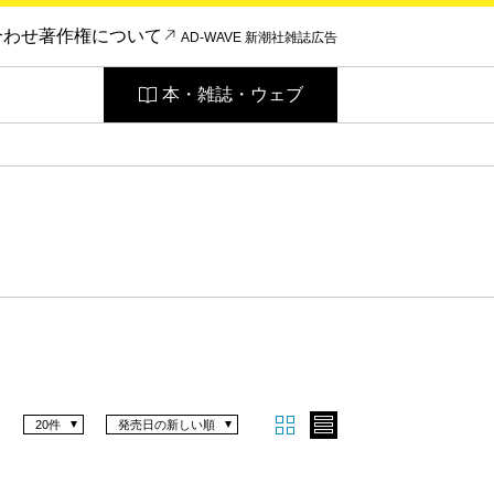
合わせ
著作権について
AD-WAVE 新潮社雑誌広告
本・雑誌・ウェブ
20件
発売日の新しい順