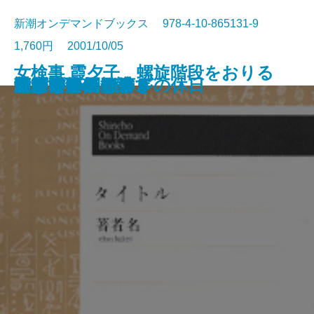
新潮オンデマンドブックス 978-4-10-865131-9
1,760円 2001/10/05
女検事 霞夕子 螺旋階段をおりる
魚河岸ものがたり
恋紅
蔭桔梗
ベティさんの庭
あの夕陽
過越しの祭
紅い陽炎
遠くの声を捜して
リチャード二世
みずうみ
片恋・ファウスト
愛について
炉ばたのこおろぎ
田舎司祭の日記
江戸群盗伝
遥かなインパール
いつもと同じ春
東京カウボーイ
リンゴォ・キッドの休日
男