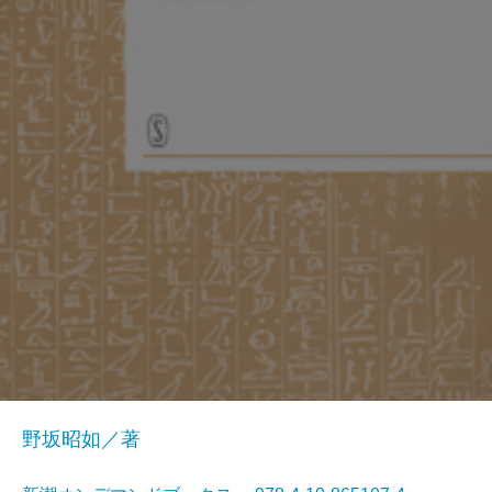
野坂昭如／著