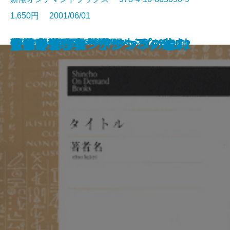
1,650円 2001/06/01
できそこない博物館
井伏鱒二随聞
ドバラダ門
姦
コリオレイナス
十二夜
タイタス・アンドロニカス
酒呑みの自己弁護
江分利満氏の華麗な生活
贋作・桜の森の満開の下
贅沢貧乏
西方の音
きまぐれフレンドシップPART2
ドイル傑作集 ボクシング編
フロイト自伝
きまぐれフレンドシップPART1
生還
遭難者
道徳を否む者
ドイル傑作集 クルンバの悲劇