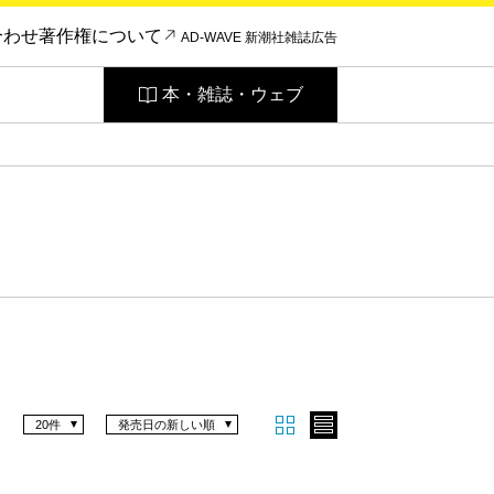
合わせ
著作権について
AD-WAVE 新潮社雑誌広告
本・雑誌・ウェブ
20件
発売日の新しい順