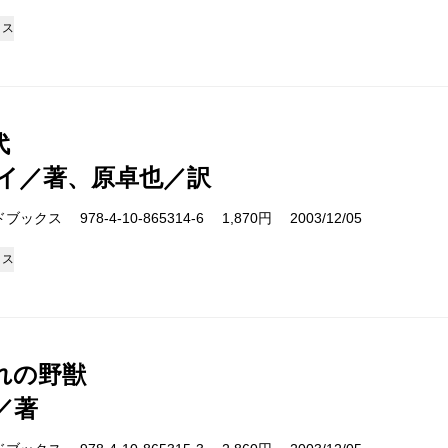
クス
代
イ／著、原卓也／訳
クス 978-4-10-865314-6 1,870円 2003/12/05
クス
れの野獣
／著