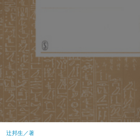
辻邦生／著