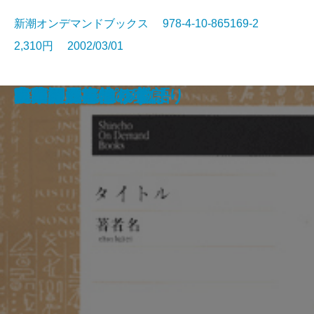
新潮オンデマンドブックス 978-4-10-865169-2
2,310円 2002/03/01
人生の検証
源氏物語私見
ガン病棟の九十九日
天からやって来た猫
アメリカが嫌いですか
この人をほめよ
夕陽の河岸
國語元年
日本語のために
文章読本
日本語八ツ当り
日本語 根ほり葉ほり
言葉の海へ
書藪巡歴
随筆集 書物の心
北の岬
当り屋ケンちゃん
中国の知恵
出発は遂に訪れず
シェイクスピア物語