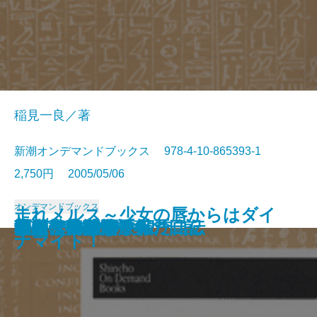
稲見一良／著
新潮オンデマンドブックス 978-4-10-865393-1
2,750円 2005/05/06
オンデマンドブックス
走れメルス～少女の唇からはダイ
なまみこ物語
十一の色硝子
ポポイ
夢のなかの街
星と舵
愛・自由・幸福
森
ダイヤモンドの四季
探偵事務所23
男は旗
私の食物誌
桜島・日の果て
樋口一葉伝 一葉の日記
小説に書けなかった自伝
回想 太宰治
歴史への感情旅行
からかご大名
きびだんご侍
チェーホフの手帖
ナマイト！