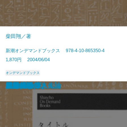
柴田翔／著
新潮オンデマンドブックス 978-4-10-865350-4
1,870円 2004/06/04
オンデマンドブックス
大変だァ
千人斬り
あだし野
千輪の華
旗本退屈男
雪之丞変化(上)
雪之丞変化(下)
国定忠治
青の魔性
立ち盡す明日
結婚式
パットお嬢さん
愛をめぐる人生論
玉椿物語(上)
玉椿物語(下)
巨人の磯
女体幻想
春朧(上)
春朧(下)
無罪