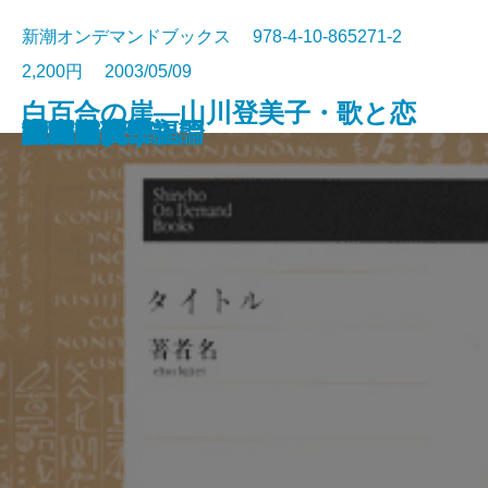
新潮オンデマンドブックス 978-4-10-865271-2
2,200円 2003/05/09
白百合の崖―山川登美子・歌と恋
幸福な家族
雪夫人絵図
丹下左膳(二)
桃太郎侍
丹下左膳(一)
文章心理学入門
深夜の読書
めし
恋愛名歌集
射程
真知子
氾濫
読書と人生
死の島(上)
死の島(下)
木馬の騎手
神戸震災日記
人生論・幸福論
行為と死
―