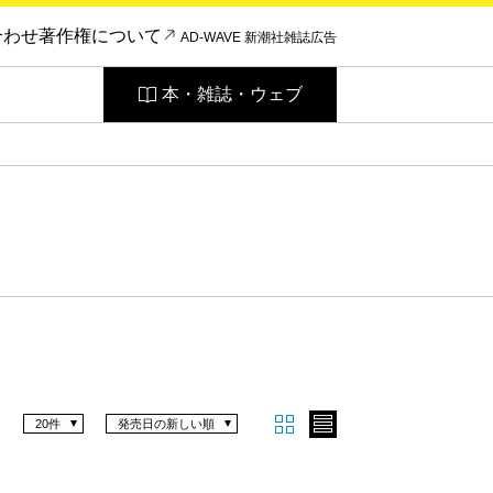
合わせ
著作権について
AD-WAVE 新潮社雑誌広告
本・雑誌・ウェブ
20件
発売日の新しい順