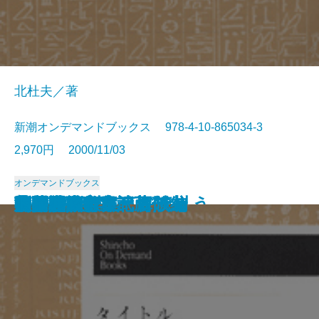
北杜夫／著
新潮オンデマンドブックス 978-4-10-865034-3
2,970円 2000/11/03
オンデマンドブックス
夢の砦(下)
世界の喜劇人
新田義貞 下
決闘者 宮本武蔵 中
列藩騒動録 二
太平洋戦争日記 二
未成年 下
人間万事塞翁が丙午
たかが江川されど江川
マンボウぼうえんきょう
私の映画教室
ドイル傑作集 海賊編
芸術論
大尉の娘
新田義貞 上
決闘者 宮本武蔵 上
列藩騒動録 一
薄桜記
太平洋戦争日記 一
ドイル傑作集 冒険編