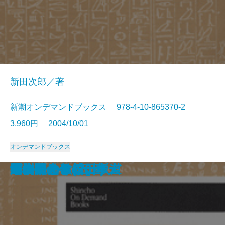
新田次郎／著
新潮オンデマンドブックス 978-4-10-865370-2
3,960円 2004/10/01
オンデマンドブックス
助左衛門四代記
食卓のない家(上)
食卓のない家(下)
幾松という女
ノンちゃんの冒険
ファーストレディ(上)
ファーストレディ(下)
女面
天馬の歌 松下幸之助
梅雨将軍信長
陽のあたらない坂道
この三十年の日本人
ピエロの歌
鍵のかかる棺(上)
鍵のかかる棺(下)
亀裂
鯨の絵巻
果樹園のセレナーデ
不信のとき(上)
不信のとき(下)