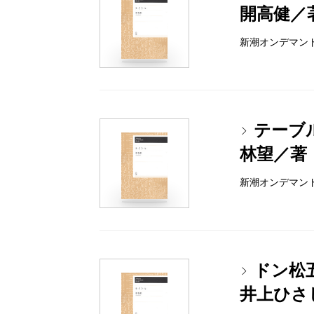
開高健／
新潮オンデマンドブッ
テーブ
林望／著
新潮オンデマンドブッ
ドン松
井上ひさ