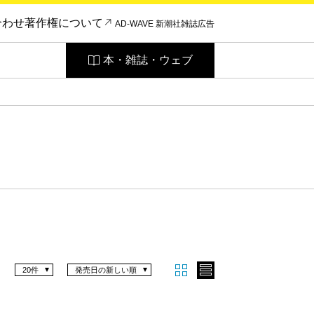
合わせ
著作権について
AD-WAVE 新潮社雑誌広告
本・雑誌・ウェブ
20件
発売日の新しい順