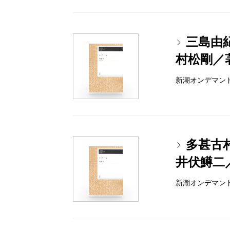
三島由
村松剛／
新潮オンデマンドブッ
多甚古
井伏鱒二
新潮オンデマンドブッ